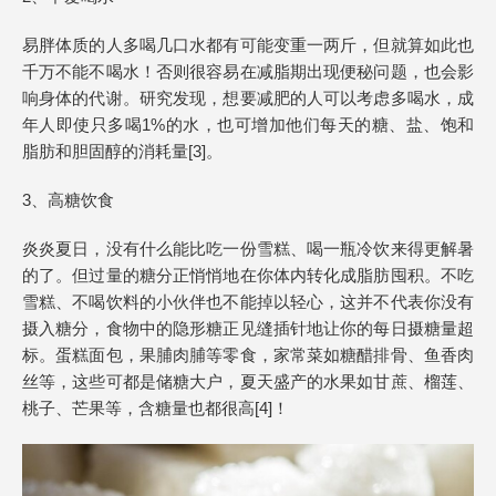
易胖体质的人多喝几口水都有可能变重一两斤，但就算如此也
千万不能不喝水！否则很容易在减脂期出现便秘问题，也会影
响身体的代谢。研究发现，想要减肥的人可以考虑多喝水，成
年人即使只多喝1%的水，也可增加他们每天的糖、盐、饱和
脂肪和胆固醇的消耗量[3]。
3、高糖饮食
炎炎夏日，没有什么能比吃一份雪糕、喝一瓶冷饮来得更解暑
的了。但过量的糖分正悄悄地在你体内转化成脂肪囤积。不吃
雪糕、不喝饮料的小伙伴也不能掉以轻心，这并不代表你没有
摄入糖分，食物中的隐形糖正见缝插针地让你的每日摄糖量超
标。蛋糕面包，果脯肉脯等零食，家常菜如糖醋排骨、鱼香肉
丝等，这些可都是储糖大户，夏天盛产的水果如甘蔗、榴莲、
桃子、芒果等，含糖量也都很高[4]！