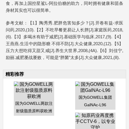
食，再加上国控星鲨L-阿拉伯糖的助力，同时拥有健康和苗条
身材其实也可以很简单。
参考文献：【1】陶秀秀.肥胖危害知多少？[J].开卷有益-求医
问药,2020,(10).【2】不吃早餐更易让人长胖[J].家庭医药,2018,
(6).【3】多喝水有助于减肥[J].基础医学与临床,2017,(9).【4】
王燕燕.生活中的隐形糖 不得不防[J].大众健康,2020,(12).【5】
压力大想吃得又甜又咸[J].养生大世界,2008,(4A).【6】刘佳宁,
励丽.减肥屡战屡败，可能是“胖菌”太多[J].大众健康,2021,(8).
精彩推荐
国为GOWELL集团
国为GOWELL两款注
GalNAc-L96
射级脂质原料获欧洲