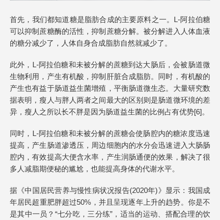
首先，我们都知道糖是脂肪合成的主要原料之一。L-阿拉伯糖
可以抑制蔗糖酶的活性，抑制蔗糖分解。被分解进入人体血液
的糖分减少了，人体自身合成脂肪自然就减少了。
此外，L-阿拉伯糖和未被分解的蔗糖到达大肠后，会被肠道微
生物利用，产生有机酸，抑制肝脏合成脂肪。同时，有机酸的
产生也有益于肠道益生菌增殖，平衡肠道微生态。大量研究数
据表明，瘦人与胖人两者之间最大的区别则是肠道微环境的差
异，瘦人之所以长不胖是因为肠道益生菌的比例占有优势[6]。
同时，L-阿拉伯糖和未被分解的蔗糖会使肠腔内的糖浓度迅速
提高，产生肠道渗透压，周边细胞内的水分会迅速进入大肠肠
腔内，有效提高大便含水率，产生润肠通便的效果，解决了很
多人减脂期便秘的尴尬，也能提高身体的代谢水平。
据《中国居民营养与慢性病状况报告(2020年)》显示：我国成
年居民超重肥胖超过50%，并且呈现逐年上升的趋势。你是不
是其中一员？“七分吃，三分练”，适当的运动、搭配合理的饮