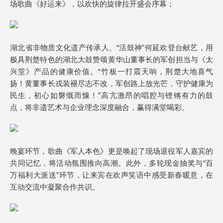
场歌曲《好运来》，以欢快的旋律拉开盛会序幕；
湖北省非物质文化遗产传承人、“活鼓神”何延欢登台献艺，用
极具荆楚特色的湖北大鼓赞颂黄华山董事长的军创担当与《太
兴堂》产品的健康价值。“竹板一打震天响，荆楚大地喜气
扬！黄董事长戎装褪尽志不改，军创路上放光芒，守护健康为
民生，初心如磐慨而慷！”高亢激昂的唱腔与铿锵有力的鼓
点，将非遗艺术与企业理念深度融合，赢得满堂喝彩。
晚宴环节，歌曲《军人本色》更是唤起了现场退役军人嘉宾的
共同记忆，将活动氛围推向高潮。此外，多轮现金抽奖与“百
万福利大派送”环节，让来宾在欢声笑语中感受新春暖意，在
互动交流中凝聚合作共识。